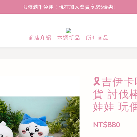
限時滿千免運！現在加入會員享5%優惠!
商店介紹
本週新品
所有商品
🎗️吉伊卡
貨 討伐
娃娃 玩
NT$880