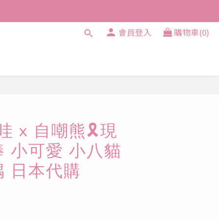
會員登入
購物車(0)
立即購買
哇 x 自嘲熊🎗️現
棒 小可愛 小八貓
偶 日本代購