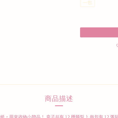
一包
商品描述
來收納小物品！ 盒子共有 12 種類型♪ 每包有 12 張貼紙！ *1