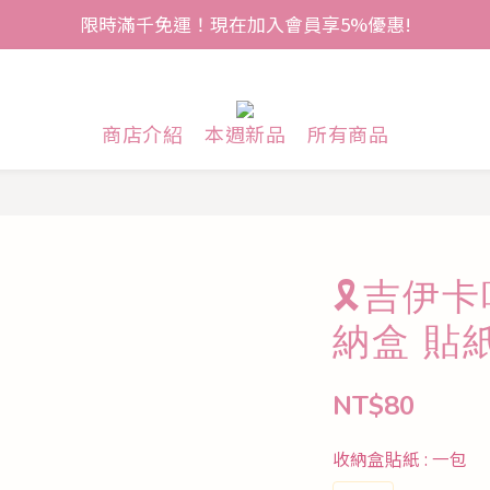
限時滿千免運！現在加入會員享5%優惠!
商店介紹
本週新品
所有商品
🎗️吉伊
納盒 貼
NT$80
收納盒貼紙
: 一包