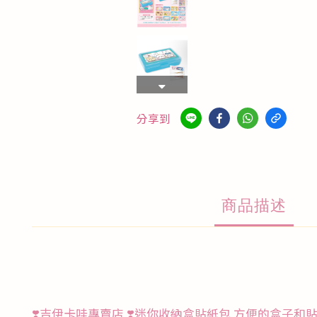
分享到
商品描述
❣️吉伊卡哇專賣店 ❣️迷你收納盒貼紙包 方便的盒子和貼紙，用