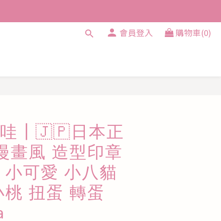
會員登入
購物車(0)
立即購買
哇┃🇯🇵日本正
 漫畫風 造型印章
 小可愛 小八貓
小桃 扭蛋 轉蛋
a