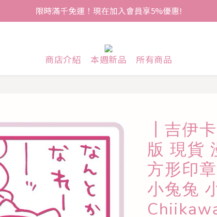
限時滿千免運！現在加入會員享5%優惠!
商店介紹
本週新品
所有商品
┃吉伊卡
版 現貨
方形印章
小兔兔 
Chiikaw