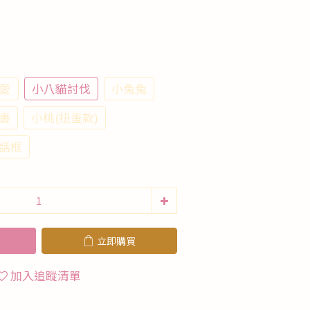
愛
小八貓討伐
小兔兔
書
小桃(扭蛋款)
話框
立即購買
加入追蹤清單