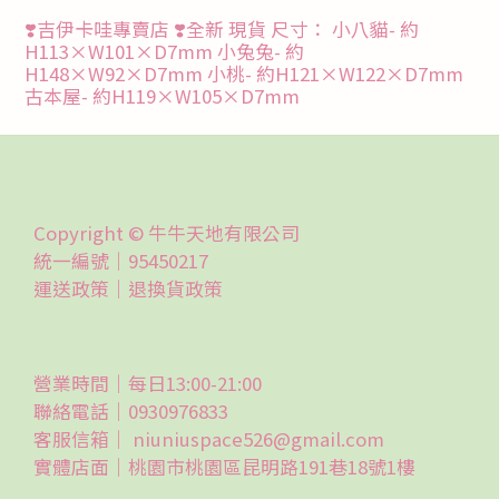
❣️吉伊卡哇專賣店 ❣️全新 現貨 尺寸： 小八貓- 約
H113×W101×D7mm 小兔兔- 約
H148×W92×D7mm 小桃- 約H121×W122×D7mm
古本屋- 約H119×W105×D7mm
Copyright © 牛牛天地有限公司
統一編號｜95450217
運送政策｜
退換貨政策
營業時間｜每日13:00-21:00
聯絡電話｜0930976833
客服信箱｜ niuniuspace526@gmail.com
實體店面｜桃園市桃園區昆明路191巷18號1樓