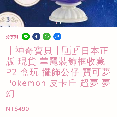
分享到
┃神奇寶貝┃🇯🇵日本正
版 現貨 華麗裝飾框收藏
P2 盒玩 擺飾公仔 寶可夢
Pokemon 皮卡丘 超夢 夢
幻
NT$490