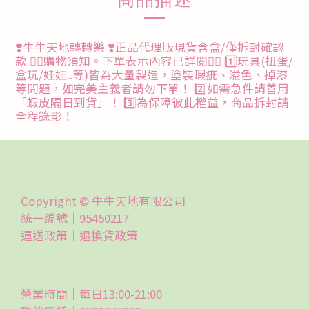
❣️牛牛天地轉轉樂 ❣️正品代理版現貨含盒/僅拆封確認
款 ❤️‍🔥購物須知。下單表示內容已詳閱❤️‍🔥 1️⃣玩具(扭蛋/
盒玩/娃娃..等)皆為大量製造，塗裝瑕疵、溢色、掉漆
等問題，如完美主義者請勿下單！ 2️⃣如需急件請善用
「蝦皮隔日到貨」！ 3️⃣為保障彼此權益，商品拆封請
全程錄影！
Copyright © 牛牛天地有限公司
統一編號｜95450217
運送政策｜
退換貨政策
營業時間｜每日13:00-21:00