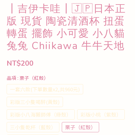
┃吉伊卡哇┃🇯🇵日本正
版 現貨 陶瓷清酒杯 扭蛋
轉蛋 擺飾 小可愛 小八貓
兔兔 Chiikawa 牛牛天地
NT$200
品項
: 栗子（紅殼）
一套六款(下單數量x2,共960元)
彩版三小隻喝醉(黃殼)
彩版小八海獺師傅（綠殼）
彩版小桃（紫殼）
三小隻乾杯（藍殼）
栗子（紅殼）