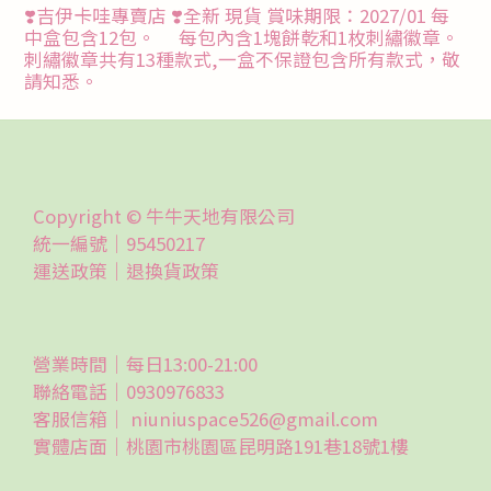
❣️吉伊卡哇專賣店 ❣️全新 現貨 賞味期限：2027/01 每
中盒包含12包。 每包內含1塊餅乾和1枚刺繡徽章。
刺繡徽章共有13種款式,一盒不保證包含所有款式，敬
請知悉。
Copyright © 牛牛天地有限公司
統一編號｜95450217
運送政策｜
退換貨政策
營業時間｜每日13:00-21:00
聯絡電話｜0930976833
客服信箱｜ niuniuspace526@gmail.com
實體店面｜桃園市桃園區昆明路191巷18號1樓