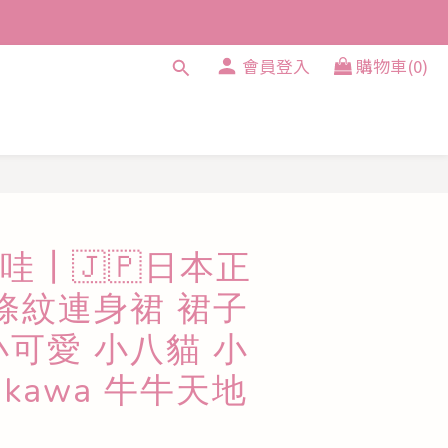
會員登入
購物車(0)
立即購買
哇┃🇯🇵日本正
 條紋連身裙 裙子
小可愛 小八貓 小
iikawa 牛牛天地