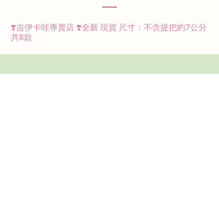
❣️吉伊卡哇專賣店 ❣️全新 現貨 尺寸：不含提把約7公分
共8款
Copyright © 牛牛天地有限公司
統一編號｜95450217
運送政策｜
退換貨政策
營業時間｜每日13:00-21:00
聯絡電話｜0930976833
客服信箱｜ niuniuspace526@gmail.com
實體店面｜桃園市桃園區昆明路191巷18號1樓