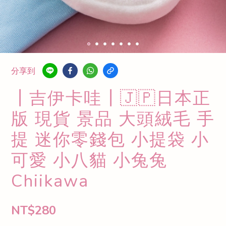
分享到
┃吉伊卡哇┃🇯🇵日本正
版 現貨 景品 大頭絨毛 手
提 迷你零錢包 小提袋 小
可愛 小八貓 小兔兔
Chiikawa
NT$280